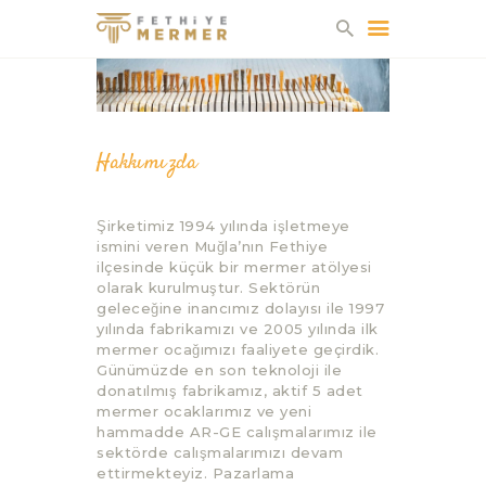
FETHIYE MERMER
HAKKIMIZDA
Hakkımızda
FABRIKA
OCAKLAR
ÜRÜNLER
Şirketimiz 1994 yılında işletmeye
ismini veren Muğla’nın Fethiye
KATALOG
ilçesinde küçük bir mermer atölyesi
İLETIŞIM
olarak kurulmuştur. Sektörün
geleceğine inancımız dolayısı ile 1997
yılında fabrikamızı ve 2005 yılında ilk
mermer ocağımızı faaliyete geçirdik.
Günümüzde en son teknoloji ile
donatılmış fabrikamız, aktif 5 adet
mermer ocaklarımız ve yeni
hammadde AR-GE calışmalarımız ile
sektörde calışmalarımızı devam
ettirmekteyiz. Pazarlama