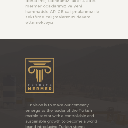
donatılmış fabrikamız, aktif 4 adet
mermer ocaklarımız ve yeni
hammadde AR-GE calışmalarımız ile
sektörde calışmalarımızı devam
ettirmekteyiz.
Our vision is to make our company
emerge as the leader of the Turkish
marble sector with a controllable and
sustainable growth to become a world
brand introducing Turkish stones