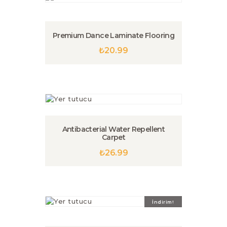
Premium Dance Laminate Flooring
₺
20.99
Bu
ürünün
birden
fazla
varyasyonu
var.
Seçenekler
ürün
Antibacterial Water Repellent
sayfasından
Carpet
seçilebilir
₺
26.99
Bu
ürünün
birden
fazla
varyasyonu
İndirim!
var.
Seçenekler