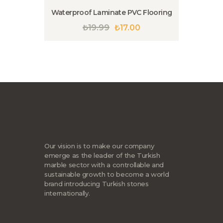
ürün
sayfasından
Waterproof Laminate PVC Flooring
seçilebilir
₺
19.99
Orijinal
₺
17.00
Şu
fiyat:
andaki
Bu
₺19.99.
fiyat:
ürünün
₺17.00.
birden
fazla
varyasyonu
var.
Seçenekler
ürün
sayfasından
seçilebilir
Our vision is to make our company
emerge as the leader of the Turkish
marble sector with a controllable and
sustainable growth to become a world
brand introducing Turkish stones
internationally.