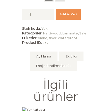
Eco-
Add to Cart
friendly
Natural
Bamboo
Stok kodu:
Yok
Flooring
Kategoriler:
,
,
Hardwood
Laminate
Sale
adet
Etiketler:
,
,
brand
floor
waterproof
Product ID:
237
Açıklama
Ek bilgi
Değerlendirmeler (0)
İlgili
ürünler