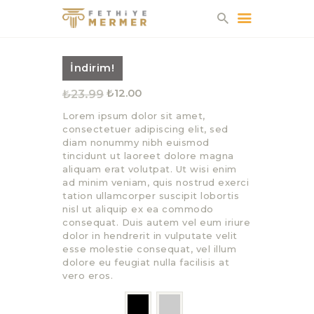
FETHIYE MERMER
İndirim!
HAKKIMIZDA
₺
23.99
Orijinal
₺
12.00
Şu
FABRIKA
fiyat:
andaki
Lorem ipsum dolor sit amet,
₺23.99.
fiyat:
OCAKLAR
consectetuer adipiscing elit, sed
₺12.00.
diam nonummy nibh euismod
ÜRÜNLER
tincidunt ut laoreet dolore magna
KATALOG
aliquam erat volutpat. Ut wisi enim
ad minim veniam, quis nostrud exerci
İLETIŞIM
tation ullamcorper suscipit lobortis
nisl ut aliquip ex ea commodo
consequat. Duis autem vel eum iriure
dolor in hendrerit in vulputate velit
esse molestie consequat, vel illum
dolore eu feugiat nulla facilisis at
vero eros.
Color